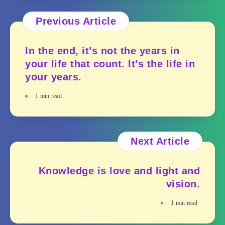
Previous Article
In the end, it’s not the years in
your life that count. It’s the life in
your years.
1
min read
Next Article
Knowledge is love and light and
vision.
1
min read