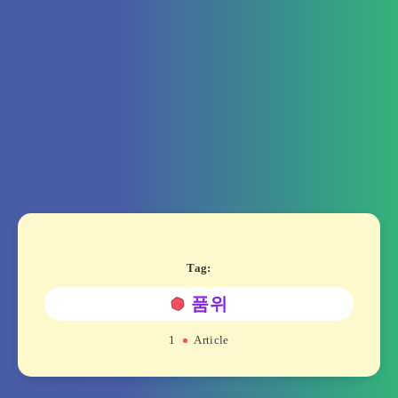
Tag:
품위
1
Article