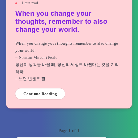
1
min read
When you change your
thoughts, remember to also
change your world.
When you change your thoughts, remember to also change
your world.
– Norman Vincent Peale
당신이 생각을 바꿀 때, 당신의 세상도 바뀐다는 것을 기억
하라.
– 노먼 빈센트 필
Continue Reading
Page 1 of 1