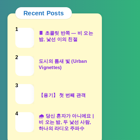
Recent Posts
1
🍫 초콜릿 반쪽 — 비 오는
밤, 낯선 이의 친절
2
도시의 틈새 빛 (Urban
Vignettes)
3
【용기】 첫 번째 관객
4
🌧️ 당신 혼자가 아니에요 |
비 오는 밤, 두 낯선 사람,
하나의 라디오 주파수