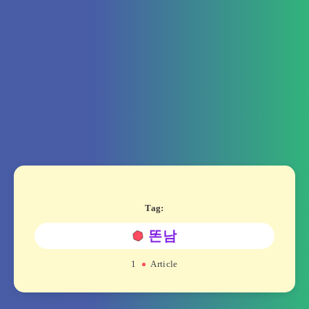
Tag:
똔남
1
Article